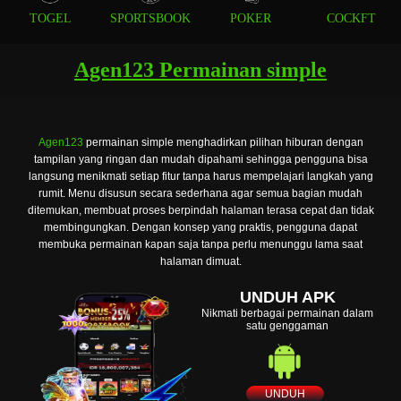
TOGEL
SPORTSBOOK
POKER
COCKFT
Agen123 Permainan simple
Agen123
permainan simple menghadirkan pilihan hiburan dengan
tampilan yang ringan dan mudah dipahami sehingga pengguna bisa
langsung menikmati setiap fitur tanpa harus mempelajari langkah yang
rumit. Menu disusun secara sederhana agar semua bagian mudah
ditemukan, membuat proses berpindah halaman terasa cepat dan tidak
membingungkan. Dengan konsep yang praktis, pengguna dapat
membuka permainan kapan saja tanpa perlu menunggu lama saat
halaman dimuat.
UNDUH APK
Nikmati berbagai permainan dalam
satu genggaman
UNDUH