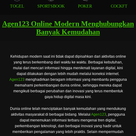
TOGEL
SPORTSBOOK
POKER
COCKFT
Agen123 Online Modern Menghubungkan
Banyak Kemudahan
Kehidupan modern saat ini tidak dapat dipisahkan dari aktivitas online
yang terus berkembang dari waktu ke waktu. Berbagai kebutuhan,
mulai dari mencari informasi hingga menikmati layanan digital, kini
dapat dilakukan dengan lebih mudah melalui koneksi internet.
Agen123
menghadirkan beragam informasi yang membantu pengguna
memahami perkembangan dunia online, sehingga mereka dapat
mengikuti berbagai perubahan dan inovasi yang terus membentuk
gaya hidup digital masa kini.
Dunia online telah menciptakan banyak kemudahan yang mendukung
aktivitas masyarakat di berbagai bidang. Melalui
Agen123
, pengguna
dapat menemukan informasi terbaru mengenai tren digital,
perkembangan teknologi, dan berbagai inovasi yang hadir untuk
memberikan pengalaman yang lebih praktis. Selain mempermudah